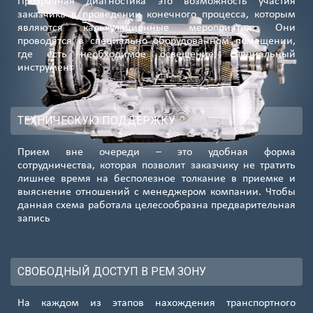
Прозрачная диагностика это возможность участия
Подробнее...
заказчика в проведении конечного процесса, которым
являются калькуляционные мероприятия. Они
Шаболовская
проводятся в специально оборудованном помещении,
8 (985) 138-00-82
где есть необходимое освещение, специальный
инструмент
Подробнее...
Нахимов. пр-т
8 (985) 138-00-82
ТЕХНИЧЕСКУЮ ПОДДЕРЖКУ
Подробнее...
Прием вне очереди – это удобная форма
Молодёжная
сотрудничества, которая позволит заказчику не тратить
8 (985) 138-00-82
лишнее время на бесполезное толкание в приемке и
Подробнее...
выяснение отношений с менеджером компании. Чтобы
данная схема работала целесообразна предварительная
Шелепиха
запись
8 (985) 138-00-82
Подробнее...
СВОБОДНЫЙ ДОСТУП В РЕМ ЗОНУ
Крылатское
8 (985) 138-00-82
На каждом из этапов нахождения транспортного
Подробнее...