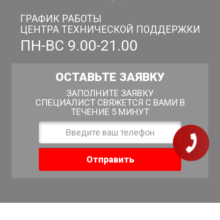
Бутово
ГРАФИК РАБОТЫ
8 (985) 138-00-82
ЦЕНТРА ТЕХНИЧЕСКОЙ ПОДДЕРЖКИ
Подробнее...
ПН-ВС 9.00-21.00
Белорусская
8 (985) 138-00-82
Подробнее...
ОСТАВЬТЕ ЗАЯВКУ
ЗАПОЛНИТЕ ЗАЯВКУ
Марксистская
СПЕЦИАЛИСТ СВЯЖЕТСЯ С ВАМИ В
8 (985) 138-00-82
ТЕЧЕНИЕ 5 МИНУТ
Подробнее...
Озёрная
8 (985) 138-00-82
Подробнее...
Отправить
Пионерская
8 (985) 138-00-82
Подробнее...
Комсомол.