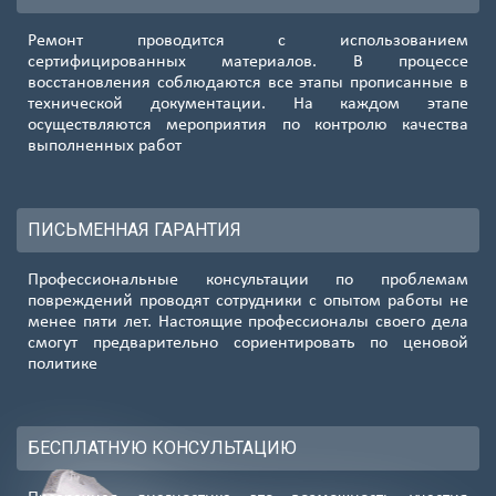
8 (985) 138-00-82
Ремонт проводится с использованием
Подробнее...
сертифицированных материалов. В процессе
восстановления соблюдаются все этапы прописанные в
Перово
технической документации. На каждом этапе
8 (985) 138-00-82
осуществляются мероприятия по контролю качества
Подробнее...
выполненных работ
Сокольники
8 (985) 138-00-82
ПИСЬМЕННАЯ ГАРАНТИЯ
Подробнее...
Домодед.
Профессиональные консультации по проблемам
8 (985) 138-00-82
повреждений проводят сотрудники с опытом работы не
менее пяти лет. Настоящие профессионалы своего дела
Подробнее...
смогут предварительно сориентировать по ценовой
политике
Киевская
8 (985) 138-00-82
Подробнее...
БЕСПЛАТНУЮ КОНСУЛЬТАЦИЮ
Терехово
8 (985) 138-00-82