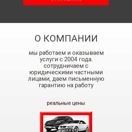
Петр.-Разумов.
8 (985) 138-00-82
Подробнее...
Таганская
О КОМПАНИИ
8 (985) 138-00-82
Подробнее...
мы работаем и оказываем
Ольховая
услуги с 2004 года.
8 (985) 138-00-82
сотрудничаем с
юридическими частными
Подробнее...
лицами, даем письменную
Первомайская
гарантию на работу
8 (985) 138-00-82
Подробнее...
реальные цены
Кунцевская
8 (985) 138-00-82
Подробнее...