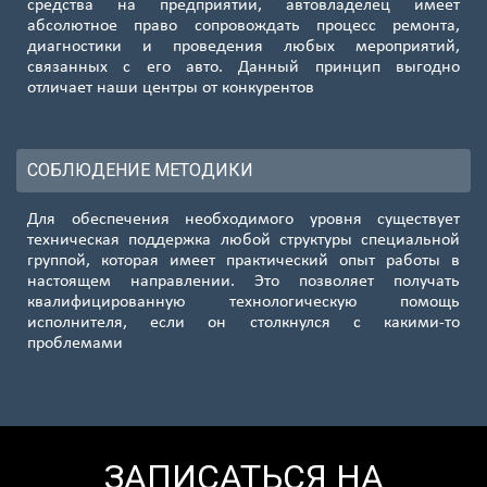
средства на предприятии, автовладелец имеет
абсолютное право сопровождать процесс ремонта,
Окружная
диагностики и проведения любых мероприятий,
8 (985) 138-00-82
связанных с его авто. Данный принцип выгодно
Подробнее...
отличает наши центры от конкурентов
Алтуфьево
8 (985) 138-00-82
СОБЛЮДЕНИЕ МЕТОДИКИ
Подробнее...
Для обеспечения необходимого уровня существует
Бунин. аллея
техническая поддержка любой структуры специальной
8 (985) 138-00-82
группой, которая имеет практический опыт работы в
Подробнее...
настоящем направлении. Это позволяет получать
квалифицированную технологическую помощь
Пролетарская
исполнителя, если он столкнулся с какими-то
8 (985) 138-00-82
проблемами
Подробнее...
Серпуховская
8 (985) 138-00-82
Подробнее...
ЗАПИСАТЬСЯ НА